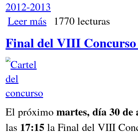
2012-2013
Leer más
sobre Visita a Ciclos Formativos de Grado Medio
1770 lecturas
Final del VIII Concurso
martes, día 30 de 
El próximo
17:15
las
la Final del VIII Con