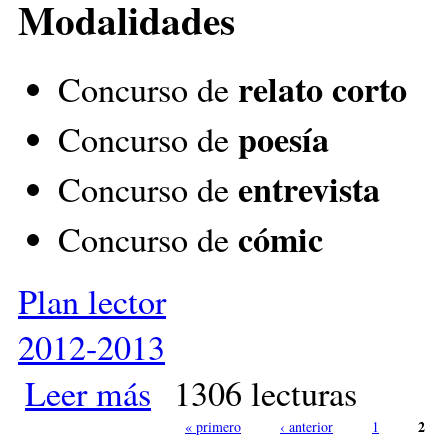
Modalidades
relato corto
Concurso de
poesía
Concurso de
entrevista
Concurso de
cómic
Concurso de
Plan lector
2012-2013
Leer más
sobre VIII Concurso Literario Julio Blanco
1306 lecturas
2
« primero
‹ anterior
1